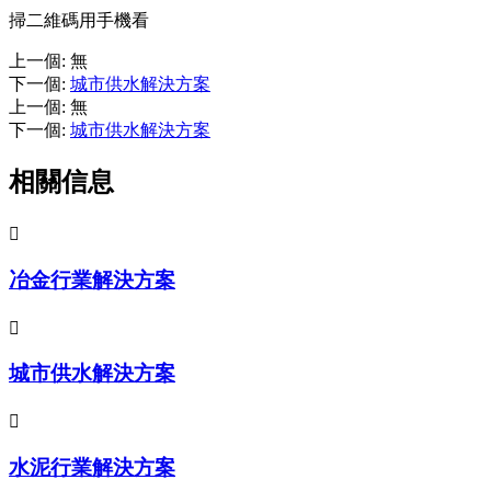
掃二維碼用手機看
上一個
:
無
下一個
:
城市供水解決方案
上一個
:
無
下一個
:
城市供水解決方案
相關信息

冶金行業解決方案

城市供水解決方案

水泥行業解決方案