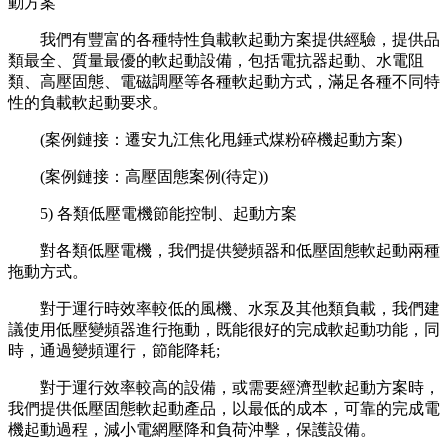
動方案
我們有豐富的各種特性負載軟起動方案提供經驗，提供品
類最全、質量最優的軟起動設備，包括電抗器起動、水電阻
類、高壓固態、電磁調壓等各種軟起動方式，滿足各種不同特
性的負載軟起動要求。
(案例鏈接：遷安九江焦化甩錘式煤粉碎機起動方案)
(案例鏈接：高壓固態案例(待定))
5) 各類低壓電機節能控制、起動方案
對各類低壓電機，我們提供變頻器和低壓固態軟起動兩種
拖動方式。
對于運行時效率較低的風機、水泵及其他類負載，我們建
議使用低壓變頻器進行拖動，既能很好的完成軟起動功能，同
時，通過變頻運行，節能降耗;
對于運行效率較高的設備，或需要經濟型軟起動方案時，
我們提供低壓固態軟起動產品，以最低的成本，可靠的完成電
機起動過程，減小電網壓降和負荷沖擊，保護設備。