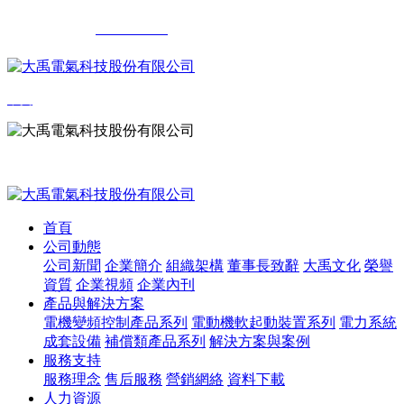
全國服務熱線：
400-7362-588
中文
English
首頁
公司動態
公司新聞
企業簡介
組織架構
董事長致辭
大禹文化
榮譽
資質
企業視頻
企業內刊
產品與解決方案
電機變頻控制產品系列
電動機軟起動裝置系列
電力系統
成套設備
補償類產品系列
解決方案與案例
服務支持
服務理念
售后服務
營銷網絡
資料下載
人力資源