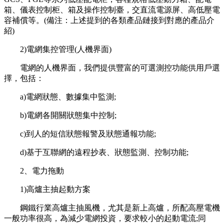
箱、儀表控制柜、箱及操作控制臺，交直流電源屏、高低壓電
容補償等。(備注：上述提到的各類產品鏈接到對應的產品介
紹)
2)電網集控管理(人機界面)
電網的人機界面，我們提供豐富的可選測控功能供用戶選
擇，包括：
a)電網狀態、數據集中監測;
b)電網各開關狀態集中控制;
c)到人的短信狀態報警及狀態通報功能;
d)基于互聯網的遠程抄表、狀態監測、控制功能;
2、電力拖動
1)高爐主抽起動方案
鋼鐵行業高爐主抽風機，尤其是新上高爐，所配高壓電機
一般功率很高，為減少電網投資，要求較小的起動電流;同